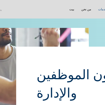
مات
من نحن
بيت
ن الموظفين
والإدارة