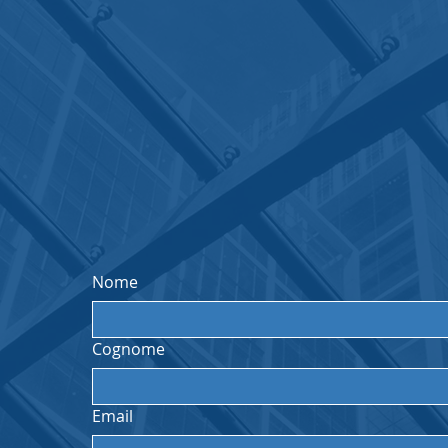
ZA
Via Monte di Pietà 19, 20121, Milano
Email:
info@jpaitalia.it
Tel:
+39 025462374
Vedi su mappa
Compila il form qui sotto e ti risponderemo al p
Nome
Cognome
Email