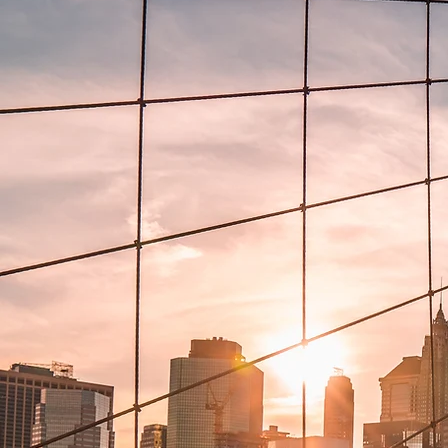
RIMA
AGGIORNA
Visita il nostro Blog e leggi tutt
ultime novità e risorse u
riguardanti JPA Italia e il set
della consulenza fiscale e azien