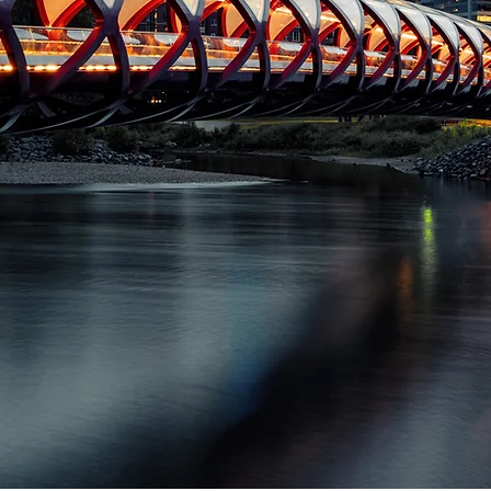
erienza.
u
e.