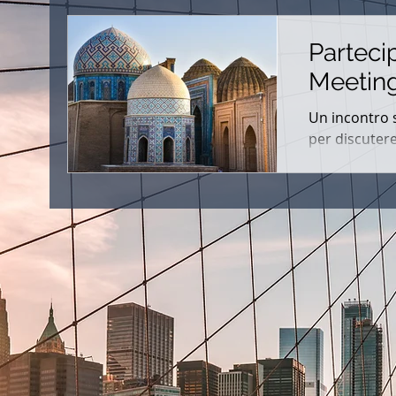
Partecip
Meeting
Un incontro 
NI
per discutere
TO
e le
tili
tore
dale